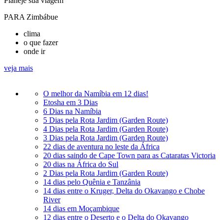
Planeje sua viagem
PARA Zimbábue
clima
o que fazer
onde ir
veja mais
O melhor da Namíbia em 12 dias!
Etosha em 3 Dias
6 Dias na Namíbia
5 Dias pela Rota Jardim (Garden Route)
4 Dias pela Rota Jardim (Garden Route)
3 Dias pela Rota Jardim (Garden Route)
22 dias de aventura no leste da África
20 dias saindo de Cape Town para as Cataratas Victoria
20 dias na África do Sul
2 Dias pela Rota Jardim (Garden Route)
14 dias pelo Quênia e Tanzânia
14 dias entre o Kruger, Delta do Okavango e Chobe
River
14 dias em Moçambique
12 dias entre o Deserto e o Delta do Okavango