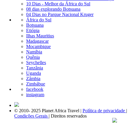
10 Dias - Melhor da África do Sul
08 dias explorando Botsuana
04 Dias no Parque Nacional Kruger
África do Sul
Botsuana
Etiópia
Ilhas Mauritius
Madagascar
Moçambique
Namíbia
Quênia
Seychelles
Tanzânia
Uganda
Zâmbia
Zimbábue
facebook
instagram
© 2010- 2025 Planet Africa Travel |
Política de privacidade
|
Condições Gerais
| Direitos reservados