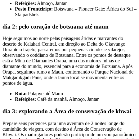
Refeições:
Almoço, Jantar
Posto Fronteiriço:
Botswana – Pioneer Gate; África do Sul –
Skilpadshek
dia 2: pelo coração de botsuana até maun
Hoje seguimos ao norte pelas paisagens áridas e marcantes do
deserto de Kalahari Central, em direção ao Delta do Okavango.
Durante o trajeto, passaremos por pequenas cidades e vilarejos,
observando o cotidiano de Botsuana. Entre os pontos de destaque
está a Mina de Diamantes Orapa, uma das maiores minas de
diamante do mundo, essencial para a economia de Botsuana. Após
Orapa, seguimos rumo a Maun, contornando o Parque Nacional de
Makgadikgadi Pans, onde a fauna local se movimenta entre os
pontos de água.
Rota:
Palapye até Maun
Refeições:
Café da manhã, Almoço, Jantar
dia 3: explorando a Área de conservação de khwai
Prepare seus pertences para uma aventura de 2 noites longe do
caminhão de viagem, com destino à Área de Conservação de
Khwai. Os madrugadores poderão participar de um voo panorâmico