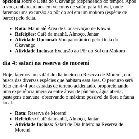
opcional
sobre o Delta do Okavango (dependendo do tempo). Após
o voo, embarcaremos em veículos de safári para Khwai, onde
faremos uma excursão ao pôr do sol em um mokoro (espécie de
barco) pelo delta.
Rota:
Maun até Área de Conservação de Khwai
Refeições:
Café da manhã, Almoço, Jantar
Atividade Opcional:
Voo panorâmico pelo Delta do
Okavango
Atividade Inclusa:
Excursão ao Pôr do Sol em Mokoro
dia 4: safari na reserva de moremi
Hoje, faremos um safári de dia inteiro na Reserva de Moremi, em
busca das diversas espécies que habitam essa área. O percurso será
feito em 4×4 por estradas de terreno acidentado, proporcionando
uma experiência imersiva entre áreas de pântano, água aberta,
pastagens e savana, observando o máximo possível da flora e fauna
local.
Rota:
Reserva de Moremi
Refeições:
Café da manhã, Almoço, Jantar
Atividade Inclusa:
Safari de Dia Inteiro na Reserva de
Moremi