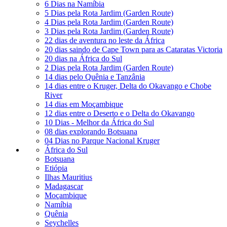
6 Dias na Namíbia
5 Dias pela Rota Jardim (Garden Route)
4 Dias pela Rota Jardim (Garden Route)
3 Dias pela Rota Jardim (Garden Route)
22 dias de aventura no leste da África
20 dias saindo de Cape Town para as Cataratas Victoria
20 dias na África do Sul
2 Dias pela Rota Jardim (Garden Route)
14 dias pelo Quênia e Tanzânia
14 dias entre o Kruger, Delta do Okavango e Chobe
River
14 dias em Moçambique
12 dias entre o Deserto e o Delta do Okavango
10 Dias - Melhor da África do Sul
08 dias explorando Botsuana
04 Dias no Parque Nacional Kruger
África do Sul
Botsuana
Etiópia
Ilhas Mauritius
Madagascar
Moçambique
Namíbia
Quênia
Seychelles