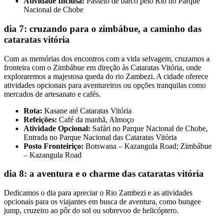
Atividade Inclusa:
Passeio de barco pelo Rio no Parque
Nacional de Chobe
dia 7: cruzando para o zimbábue, a caminho das
cataratas vitória
Com as memórias dos encontros com a vida selvagem, cruzamos a
fronteira com o Zimbábue em direção às Cataratas Vitória, onde
exploraremos a majestosa queda do rio Zambezi. A cidade oferece
atividades opcionais para aventureiros ou opções tranquilas como
mercados de artesanato e cafés.
Rota:
Kasane até Cataratas Vitória
Refeições:
Café da manhã, Almoço
Atividade Opcional:
Safári no Parque Nacional de Chobe,
Entrada no Parque Nacional das Cataratas Vitória
Posto Fronteiriço:
Botswana – Kazangula Road; Zimbábue
– Kazangula Road
dia 8: a aventura e o charme das cataratas vitória
Dedicamos o dia para apreciar o Rio Zambezi e as atividades
opcionais para os viajantes em busca de aventura, como bungee
jump, cruzeiro ao pôr do sol ou sobrevoo de helicóptero.