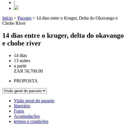
|
Início
>
Pacotes
>
14 dias entre o Kruger, Delta do Okavango e
Chobe River
14 dias entre o kruger, delta do okavango
e chobe river
14 dias
13 noites
a partir
ZAR
56,700.00
PROPOSTA
Visão geral do passeio
Itinerário
Fotos
Acomodações
termos e condições