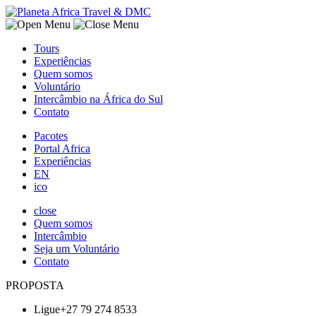
Tours
Experiências
Quem somos
Voluntário
Intercâmbio na África do Sul
Contato
Pacotes
Portal Africa
Experiências
EN
ico
close
Quem somos
Intercâmbio
Seja um Voluntário
Contato
PROPOSTA
Ligue+27 79 274 8533