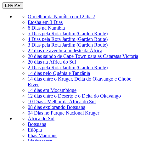
O melhor da Namíbia em 12 dias!
Etosha em 3 Dias
6 Dias na Namíbia
5 Dias pela Rota Jardim (Garden Route)
4 Dias pela Rota Jardim (Garden Route)
3 Dias pela Rota Jardim (Garden Route)
22 dias de aventura no leste da África
20 dias saindo de Cape Town para as Cataratas Victoria
20 dias na África do Sul
2 Dias pela Rota Jardim (Garden Route)
14 dias pelo Quênia e Tanzânia
14 dias entre o Kruger, Delta do Okavango e Chobe
River
14 dias em Moçambique
12 dias entre o Deserto e o Delta do Okavango
10 Dias - Melhor da África do Sul
08 dias explorando Botsuana
04 Dias no Parque Nacional Kruger
África do Sul
Botsuana
Etiópia
Ilhas Mauritius