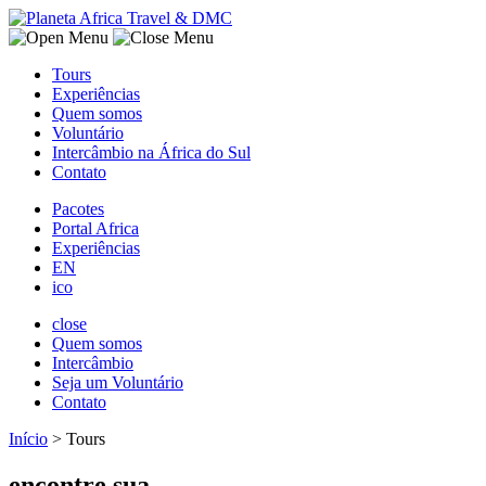
Tours
Experiências
Quem somos
Voluntário
Intercâmbio na África do Sul
Contato
Pacotes
Portal Africa
Experiências
EN
ico
close
Quem somos
Intercâmbio
Seja um Voluntário
Contato
Início
>
Tours
encontre sua