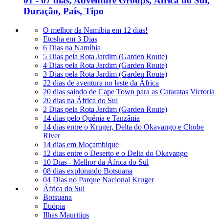
01 - 07 dias, Adventure Groups, África do Sul,
Duração, País, Tipo
O melhor da Namíbia em 12 dias!
Etosha em 3 Dias
6 Dias na Namíbia
5 Dias pela Rota Jardim (Garden Route)
4 Dias pela Rota Jardim (Garden Route)
3 Dias pela Rota Jardim (Garden Route)
22 dias de aventura no leste da África
20 dias saindo de Cape Town para as Cataratas Victoria
20 dias na África do Sul
2 Dias pela Rota Jardim (Garden Route)
14 dias pelo Quênia e Tanzânia
14 dias entre o Kruger, Delta do Okavango e Chobe
River
14 dias em Moçambique
12 dias entre o Deserto e o Delta do Okavango
10 Dias - Melhor da África do Sul
08 dias explorando Botsuana
04 Dias no Parque Nacional Kruger
África do Sul
Botsuana
Etiópia
Ilhas Mauritius