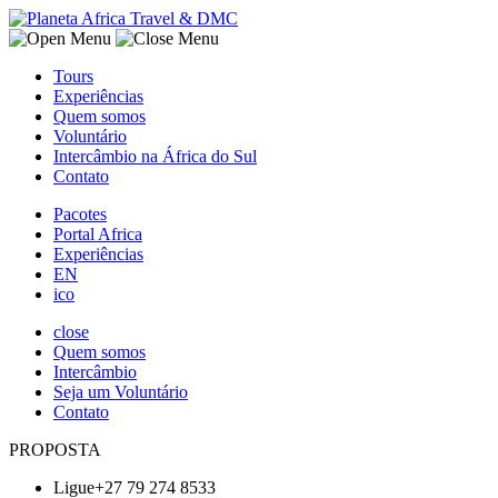
Tours
Experiências
Quem somos
Voluntário
Intercâmbio na África do Sul
Contato
Pacotes
Portal Africa
Experiências
EN
ico
close
Quem somos
Intercâmbio
Seja um Voluntário
Contato
PROPOSTA
Ligue+27 79 274 8533