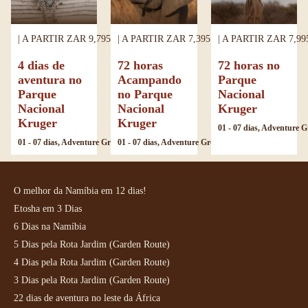
| A PARTIR ZAR 9,795.00 |
| A PARTIR ZAR 7,395.00 |
| A PARTIR ZAR 7,99
4 dias de
72 horas
72 horas no
aventura no
Acampando
Parque
Parque
no Parque
Nacional
Nacional
Nacional
Kruger
Kruger
Kruger
01 - 07 dias, Adventure Groups, África do Sul, Duração, País, Tipo
01 - 07 dias, Adventure Groups, África do Sul, Duração, País, Tipo
O melhor da Namíbia em 12 dias!
Etosha em 3 Dias
6 Dias na Namíbia
5 Dias pela Rota Jardim (Garden Route)
4 Dias pela Rota Jardim (Garden Route)
3 Dias pela Rota Jardim (Garden Route)
22 dias de aventura no leste da África