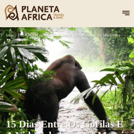
Início
>
Pacotes
>
15 Dias Entre Os Gorilas E A Vida Selvagem No Masai Mara
15 Dias Entre Os Gorilas E