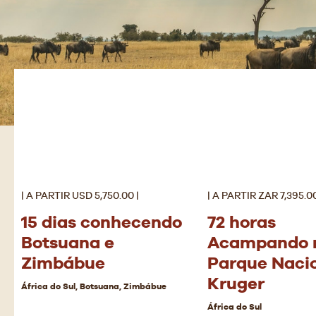
| A PARTIR USD 5,750.00 |
| A PARTIR ZAR 7,395.00
15 dias conhecendo
72 horas
Botsuana e
Acampando 
Zimbábue
Parque Naci
Kruger
África do Sul, Botsuana, Zimbábue
África do Sul