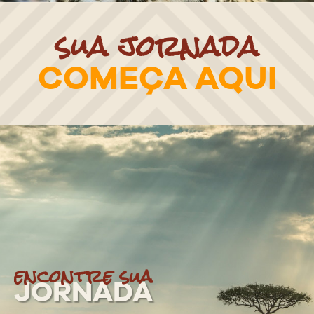
sua jornada
COMEÇA AQUI
encontre sua
JORNADA