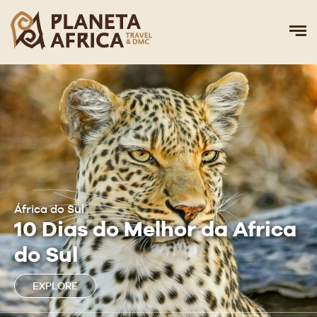
África do Sul
10 Dias do Melhor da Africa
do Sul
EXPLORE