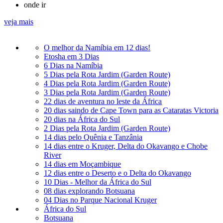
onde ir
veja mais
O melhor da Namíbia em 12 dias!
Etosha em 3 Dias
6 Dias na Namíbia
5 Dias pela Rota Jardim (Garden Route)
4 Dias pela Rota Jardim (Garden Route)
3 Dias pela Rota Jardim (Garden Route)
22 dias de aventura no leste da África
20 dias saindo de Cape Town para as Cataratas Victoria
20 dias na África do Sul
2 Dias pela Rota Jardim (Garden Route)
14 dias pelo Quênia e Tanzânia
14 dias entre o Kruger, Delta do Okavango e Chobe
River
14 dias em Moçambique
12 dias entre o Deserto e o Delta do Okavango
10 Dias - Melhor da África do Sul
08 dias explorando Botsuana
04 Dias no Parque Nacional Kruger
África do Sul
Botsuana