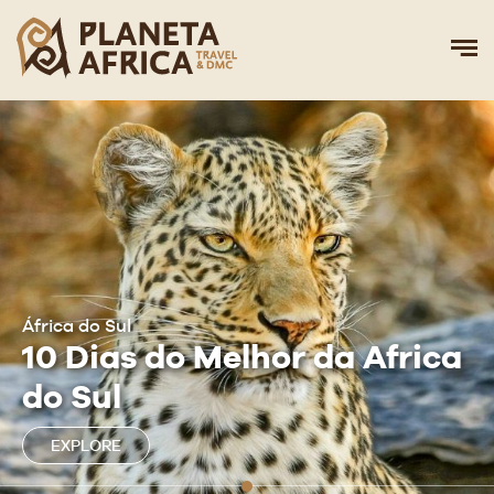
África do Sul
10 Dias do Melhor da Africa
do Sul
EXPLORE