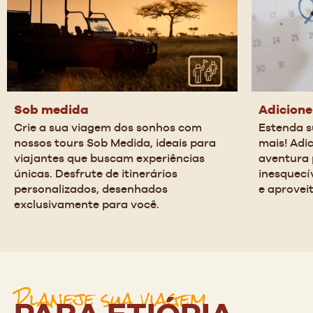
Sob medida
Adicione
Crie a sua viagem dos sonhos com 
Estenda s
nossos tours Sob Medida, ideais para 
mais! Adic
viajantes que buscam experiências 
aventura 
únicas. Desfrute de itinerários 
inesquecí
personalizados, desenhados 
e aprovei
exclusivamente para você.
Planeje sua viagem