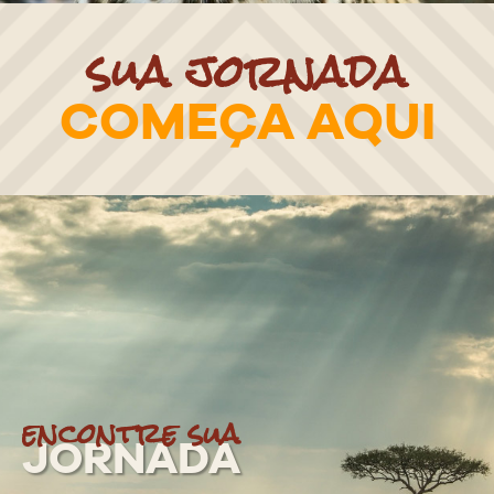
sua jornada
COMEÇA AQUI
encontre sua
JORNADA