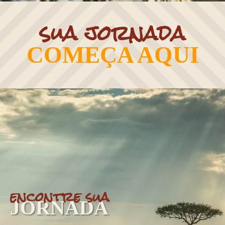
sua jornada
COMEÇA AQUI
encontre sua
JORNADA