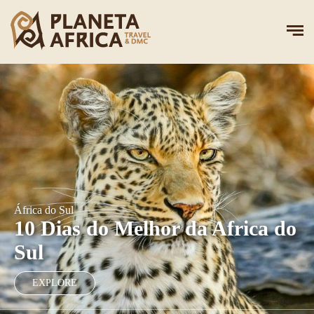
África do Sul
10 Dias do Melhor da Africa do
Sul
EXPLORE