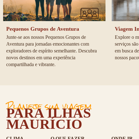
Pequenos Grupos de Aventura
Viagem I
Junte-se aos nossos Pequenos Grupos de 
Explore o m
Aventura para jornadas emocionantes com 
serviços são
exploradores de espírito semelhante. Descubra 
em busca de
novos destinos em uma experiência 
nossos paco
compartilhada e vibrante.
Planeje sua viagem
PARA ILHAS
MAURÍCIO
CLIMA
O QUE FAZER
ONDE IR