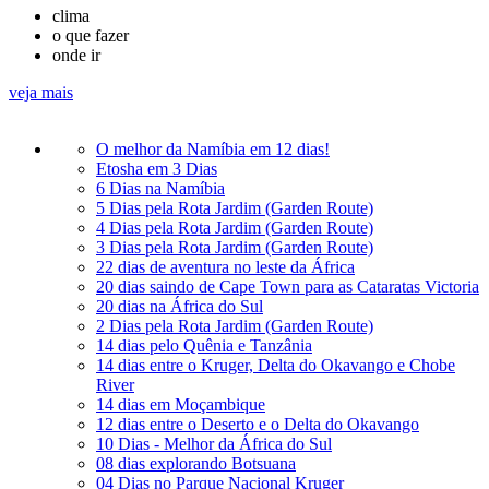
clima
o que fazer
onde ir
veja mais
O melhor da Namíbia em 12 dias!
Etosha em 3 Dias
6 Dias na Namíbia
5 Dias pela Rota Jardim (Garden Route)
4 Dias pela Rota Jardim (Garden Route)
3 Dias pela Rota Jardim (Garden Route)
22 dias de aventura no leste da África
20 dias saindo de Cape Town para as Cataratas Victoria
20 dias na África do Sul
2 Dias pela Rota Jardim (Garden Route)
14 dias pelo Quênia e Tanzânia
14 dias entre o Kruger, Delta do Okavango e Chobe
River
14 dias em Moçambique
12 dias entre o Deserto e o Delta do Okavango
10 Dias - Melhor da África do Sul
08 dias explorando Botsuana
04 Dias no Parque Nacional Kruger