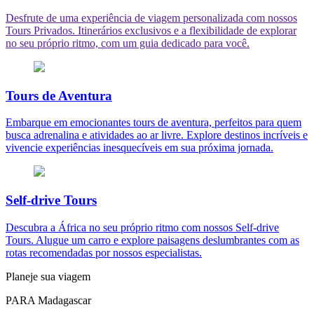
Desfrute de uma experiência de viagem personalizada com nossos
Tours Privados. Itinerários exclusivos e a flexibilidade de explorar
no seu próprio ritmo, com um guia dedicado para você.
Tours de Aventura
Embarque em emocionantes tours de aventura, perfeitos para quem
busca adrenalina e atividades ao ar livre. Explore destinos incríveis e
vivencie experiências inesquecíveis em sua próxima jornada.
Self-drive Tours
Descubra a África no seu próprio ritmo com nossos Self-drive
Tours. Alugue um carro e explore paisagens deslumbrantes com as
rotas recomendadas por nossos especialistas.
Planeje sua viagem
PARA Madagascar