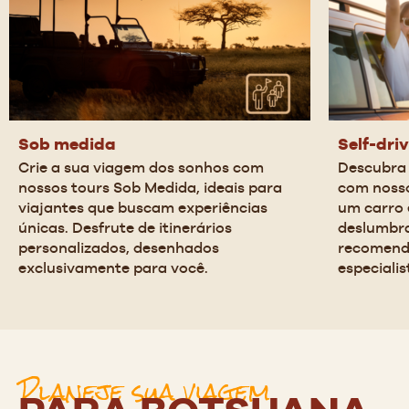
Sob medida
Self-dri
Crie a sua viagem dos sonhos com 
Descubra 
nossos tours Sob Medida, ideais para 
com nosso
viajantes que buscam experiências 
um carro 
únicas. Desfrute de itinerários 
deslumbra
personalizados, desenhados 
recomend
exclusivamente para você.
especialis
Planeje sua viagem