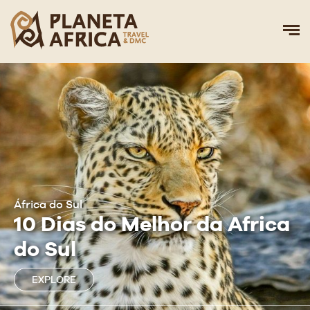
África do Sul
10 Dias do Melhor da Africa
do Sul
EXPLORE