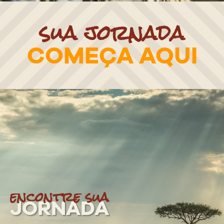
sua jornada
COMEÇA AQUI
encontre sua
JORNADA