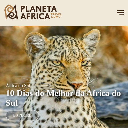
África do Sul
10 Dias do Melhor da Africa do
Sul
EXPLORE