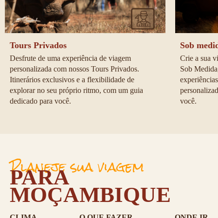
Tours Privados
Sob medi
Desfrute de uma experiência de viagem 
Crie a sua 
personalizada com nossos Tours Privados. 
Sob Medida,
Itinerários exclusivos e a flexibilidade de 
experiências
explorar no seu próprio ritmo, com um guia 
personaliza
dedicado para você.
você.
Planeje sua viagem
PARA
MOÇAMBIQUE
CLIMA
O QUE FAZER
ONDE IR