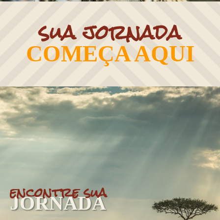
sua jornada
COMEÇA AQUI
encontre sua
JORNADA