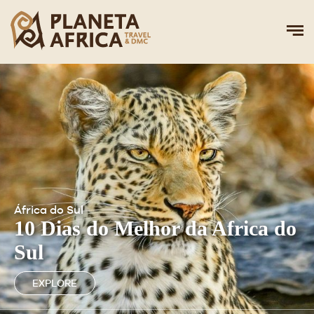
África do Sul
10 Dias do Melhor da Africa do
Sul
EXPLORE