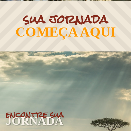
sua jornada
COMEÇA AQUI
encontre sua
JORNADA