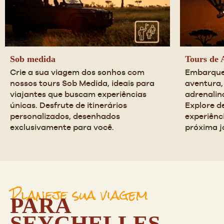
Sob medida
Tours de 
Crie a sua viagem dos sonhos com 
Embarque
nossos tours Sob Medida, ideais para 
aventura,
viajantes que buscam experiências 
adrenalina
únicas. Desfrute de itinerários 
Explore de
personalizados, desenhados 
experiênc
exclusivamente para você.
próxima j
Planeje sua viagem
PARA
SEYCHELLES