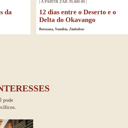
| A PARTIR ZAR 39,400.00 |
as da
12 dias entre o Deserto e o
Delta do Okavango
Botsuana, Namíbia, Zimbábue
NTERESSES
ê pode 
cíficos.