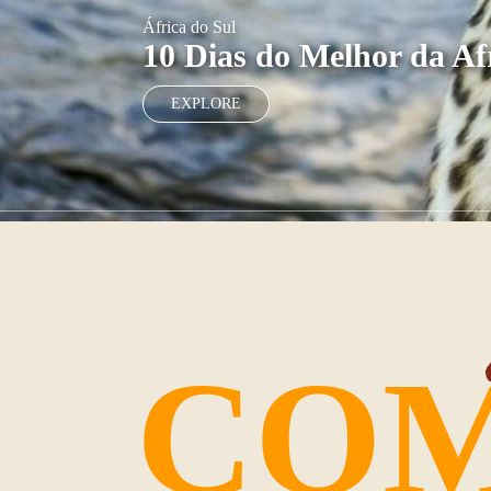
África do Sul
10 Dias do Melhor da Af
EXPLORE
COM