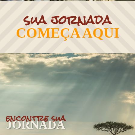
sua jornada
COMEÇA AQUI
encontre sua
JORNADA