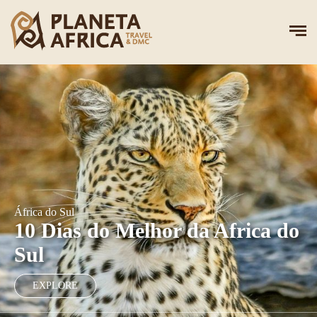
África do Sul
10 Dias do Melhor da Africa do
Sul
EXPLORE