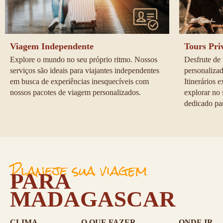
Viagem Independente
Tours Pri
Explore o mundo no seu próprio ritmo. Nossos 
Desfrute de
serviços são ideais para viajantes independentes 
personaliza
em busca de experiências inesquecíveis com 
Itinerários e
nossos pacotes de viagem personalizados.
explorar no 
dedicado pa
Planeje sua viagem
PARA
MADAGASCAR
CLIMA
O QUE FAZER
ONDE IR