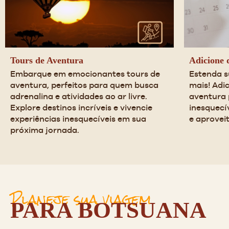
Tours de Aventura
Adicione d
Embarque em emocionantes tours de 
Estenda s
aventura, perfeitos para quem busca 
mais! Adic
adrenalina e atividades ao ar livre. 
aventura 
Explore destinos incríveis e vivencie 
inesquecí
experiências inesquecíveis em sua 
e aprovei
próxima jornada.
Planeje sua viagem
PARA BOTSUANA