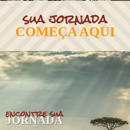
sua jornada
COMEÇA AQUI
encontre sua
JORNADA