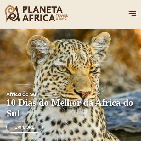
África do Sul
10 Dias do Melhor da Africa do
Sul
EXPLORE