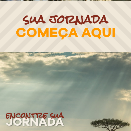
sua jornada
COMEÇA AQUI
encontre sua
JORNADA