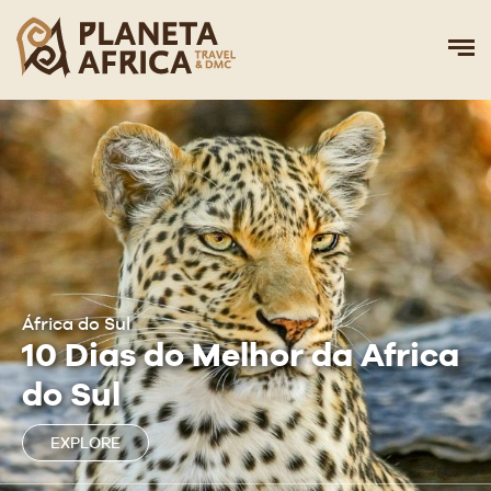
África do Sul
10 Dias do Melhor da Africa
do Sul
EXPLORE