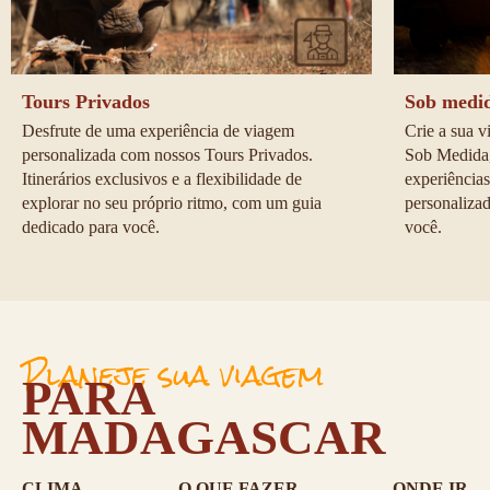
Tours Privados
Sob medi
Desfrute de uma experiência de viagem 
Crie a sua 
personalizada com nossos Tours Privados. 
Sob Medida,
Itinerários exclusivos e a flexibilidade de 
experiências
explorar no seu próprio ritmo, com um guia 
personaliza
dedicado para você.
você.
Planeje sua viagem
PARA
MADAGASCAR
CLIMA
O QUE FAZER
ONDE IR