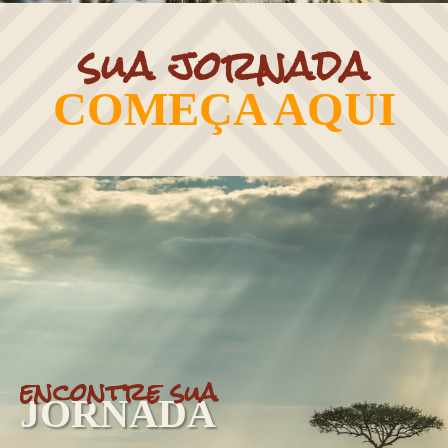
sua jornada
COMEÇA AQUI
encontre sua
JORNADA