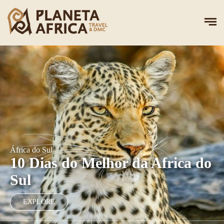
África do Sul
10 Dias do Melhor da Africa do
Sul
EXPLORE