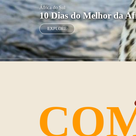
África do Sul
10 Dias do Melhor da Af
EXPLORE
COM