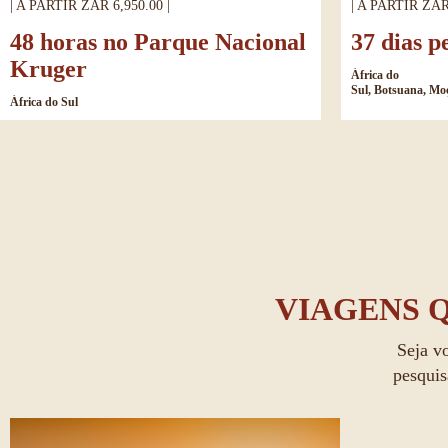
| A PARTIR ZAR 6,950.00 |
| A PARTIR ZAR 
48 horas no Parque Nacional
37 dias p
Kruger
África do
Sul, Botsuana, M
África do Sul
VIAGENS 
Seja v
pesquis