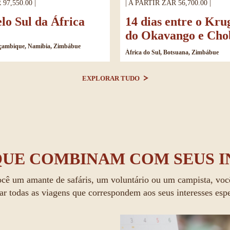
97,550.00 |
| A PARTIR ZAR 56,700.00 |
elo Sul da África
14 dias entre o Kru
do Okavango e Cho
oçambique, Namíbia, Zimbábue
África do Sul, Botsuana, Zimbábue
EXPLORAR TUDO
QUE COMBINAM COM SEUS I
ocê um amante de safáris, um voluntário ou um campista, voc
ar todas as viagens que correspondem aos seus interesses espe