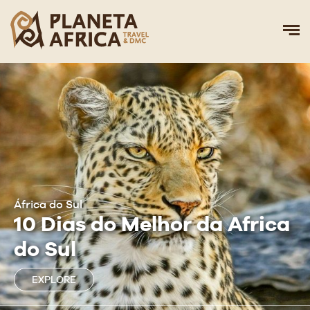
África do Sul
10 Dias do Melhor da Africa
do Sul
EXPLORE