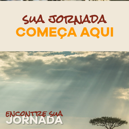
sua jornada
COMEÇA AQUI
encontre sua
JORNADA