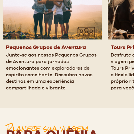
Pequenos Grupos de Aventura
Tours Pr
Junte-se aos nossos Pequenos Grupos 
Desfrute 
de Aventura para jornadas 
viagem pe
emocionantes com exploradores de 
Tours Priv
espírito semelhante. Descubra novos 
a flexibil
destinos em uma experiência 
próprio r
compartilhada e vibrante.
para você
Planeje sua viagem