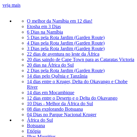
veja mais
O melhor da Namíbia em 12 dias!
Etosha em 3 Dias
6 Dias na Namíbia
5 Dias pela Rota Jardim (Garden Route)
4 Dias pela Rota Jardim (Garden Route)
3 Dias pela Rota Jardim (Garden Route)
22 dias de aventura no leste da África
20 dias saindo de Cape Town para as Cataratas Victoria
20 dias na África do Sul
2 Dias pela Rota Jardim (Garden Route)
14 dias pelo Quênia e Tanzânia
14 dias entre o Kruger, Delta do Okavango e Chobe
River
14 dias em Moçambique
12 dias entre o Deserto e o Delta do Okavango
10 Dias - Melhor da África do Sul
08 dias explorando Botsuana
04 Dias no Parque Nacional Kruger
África do Sul
Botsuana
Etiópia
Ilhas Mauritius