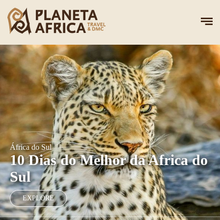
África do Sul
10 Dias do Melhor da Africa do
Sul
EXPLORE