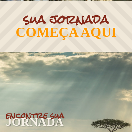
sua jornada
COMEÇA AQUI
encontre sua
JORNADA