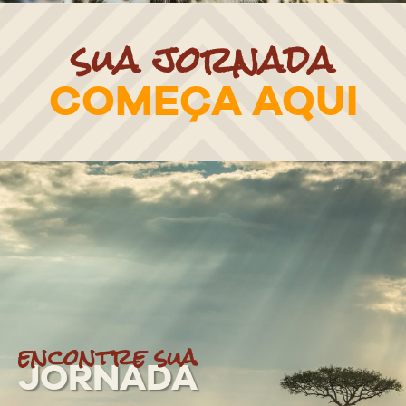
sua jornada
COMEÇA AQUI
encontre sua
JORNADA