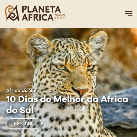
África do Sul
10 Dias do Melhor da Africa
do Sul
EXPLORE