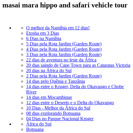
masai mara hippo and safari vehicle tour
O melhor da Namíbia em 12 dias!
Etosha em 3 Dias
6 Dias na Namíbia
5 Dias pela Rota Jardim (Garden Route)
4 Dias pela Rota Jardim (Garden Route)
3 Dias pela Rota Jardim (Garden Route)
22 dias de aventura no leste da África
20 dias saindo de Cape Town para as Cataratas Victoria
20 dias na África do Sul
2 Dias pela Rota Jardim (Garden Route)
14 dias pelo Quênia e Tanzânia
14 dias entre o Kruger, Delta do Okavango e Chobe
River
14 dias em Moçambique
12 dias entre o Deserto e o Delta do Okavango
10 Dias - Melhor da África do Sul
08 dias explorando Botsuana
04 Dias no Parque Nacional Kruger
África do Sul
Botsuana