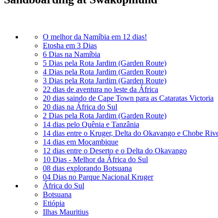
O melhor da Namíbia em 12 dias!
Etosha em 3 Dias
6 Dias na Namíbia
5 Dias pela Rota Jardim (Garden Route)
4 Dias pela Rota Jardim (Garden Route)
3 Dias pela Rota Jardim (Garden Route)
22 dias de aventura no leste da África
20 dias saindo de Cape Town para as Cataratas Victoria
20 dias na África do Sul
2 Dias pela Rota Jardim (Garden Route)
14 dias pelo Quênia e Tanzânia
14 dias entre o Kruger, Delta do Okavango e Chobe Riv
14 dias em Moçambique
12 dias entre o Deserto e o Delta do Okavango
10 Dias - Melhor da África do Sul
08 dias explorando Botsuana
04 Dias no Parque Nacional Kruger
África do Sul
Botsuana
Etiópia
Ilhas Mauritius