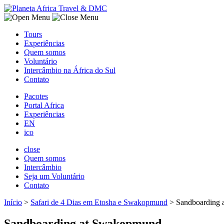
Tours
Experiências
Quem somos
Voluntário
Intercâmbio na África do Sul
Contato
Pacotes
Portal Africa
Experiências
EN
ico
close
Quem somos
Intercâmbio
Seja um Voluntário
Contato
Início
>
Safari de 4 Dias em Etosha e Swakopmund
>
Sandboarding
Sandboarding at Swakopmund