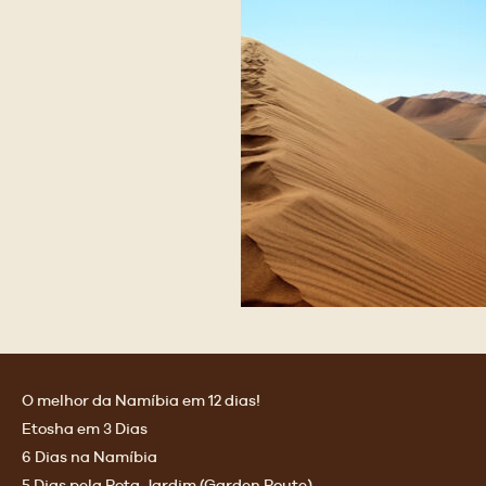
O melhor da Namíbia em 12 dias!
m
Etosha em 3 Dias
6 Dias na Namíbia
5 Dias pela Rota Jardim (Garden Route)