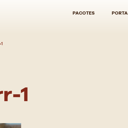
PACOTES
PORTA
SE
-1
r-1