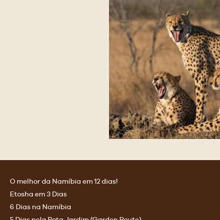
O melhor da Namíbia em 12 dias!
m
Etosha em 3 Dias
6 Dias na Namíbia
5 Dias pela Rota Jardim (Garden Route)