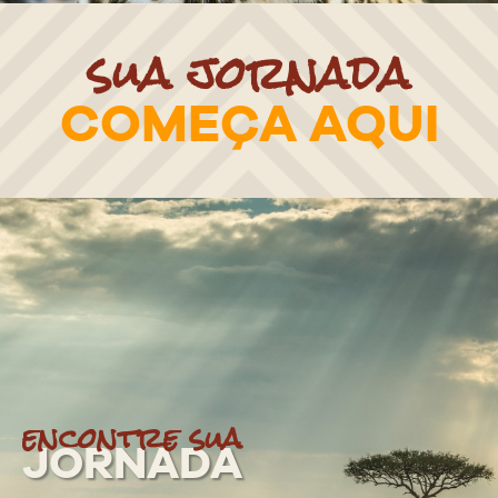
sua jornada
COMEÇA AQUI
encontre sua
JORNADA