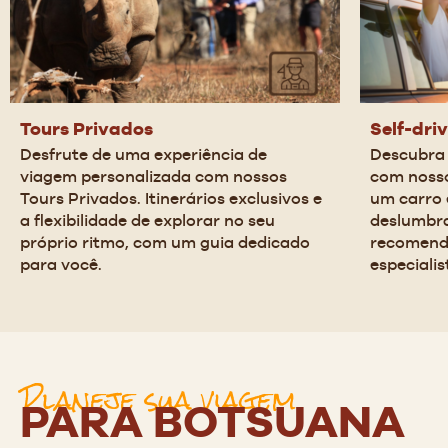
Tours Privados
Self-dri
Desfrute de uma experiência de 
Descubra 
viagem personalizada com nossos 
com nosso
Tours Privados. Itinerários exclusivos e 
um carro 
a flexibilidade de explorar no seu 
deslumbra
próprio ritmo, com um guia dedicado 
recomend
para você.
especialis
Planeje sua viagem
PARA BOTSUANA