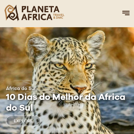
África do Sul
10 Dias do Melhor da Africa
do Sul
EXPLORE